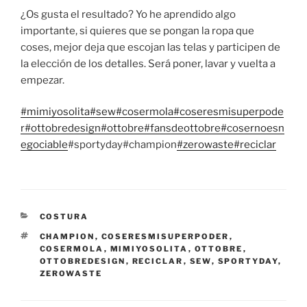
¿Os gusta el resultado? Yo he aprendido algo
importante, si quieres que se pongan la ropa que
coses, mejor deja que escojan las telas y participen de
la elección de los detalles. Será poner, lavar y vuelta a
empezar.
#mimiyosolita
#sew
#cosermola
#coseresmisuperpode
r
#ottobredesign
#ottobre
#fansdeottobre
#cosernoesn
egociable
#sportyday#champion
#zerowaste
#reciclar
CATEGORÍAS
COSTURA
ETIQUETAS
CHAMPION
,
COSERESMISUPERPODER
,
COSERMOLA
,
MIMIYOSOLITA
,
OTTOBRE
,
OTTOBREDESIGN
,
RECICLAR
,
SEW
,
SPORTYDAY
,
ZEROWASTE