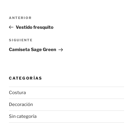
Navegación
Entrada
ANTERIOR
de
anterior:
Vestido fresquito
entradas
Siguiente
SIGUIENTE
entrada
Camiseta Sage Green
CATEGORÍAS
Costura
Decoración
Sin categoría