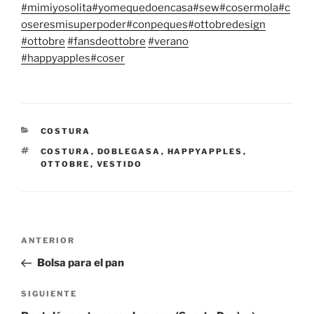
#mimiyosolita
#yomequedoencasa
#sew
#cosermola
#c
oseresmisuperpoder
#conpeques
#ottobredesign
#ottobre
#fansdeottobre
#verano
#happyapples
#coser
CATEGORÍAS
COSTURA
ETIQUETAS
COSTURA
,
DOBLEGASA
,
HAPPYAPPLES
,
OTTOBRE
,
VESTIDO
Navegación
Entrada
ANTERIOR
de
anterior:
Bolsa para el pan
entradas
Siguiente
SIGUIENTE
entrada