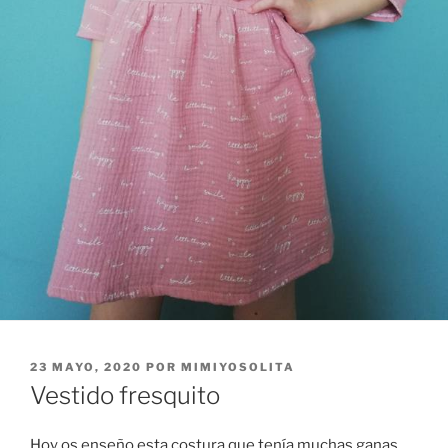
PUBLICADO
23 MAYO, 2020
POR
MIMIYOSOLITA
EL
Vestido fresquito
Hoy os enseño esta costura que tenía muchas ganas