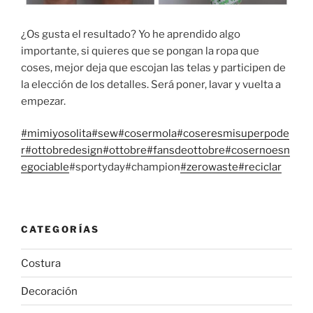
¿Os gusta el resultado? Yo he aprendido algo
importante, si quieres que se pongan la ropa que
coses, mejor deja que escojan las telas y participen de
la elección de los detalles. Será poner, lavar y vuelta a
empezar.
#mimiyosolita
#sew
#cosermola
#coseresmisuperpode
r
#ottobredesign
#ottobre
#fansdeottobre
#cosernoesn
egociable
#sportyday#champion
#zerowaste
#reciclar
CATEGORÍAS
Costura
Decoración